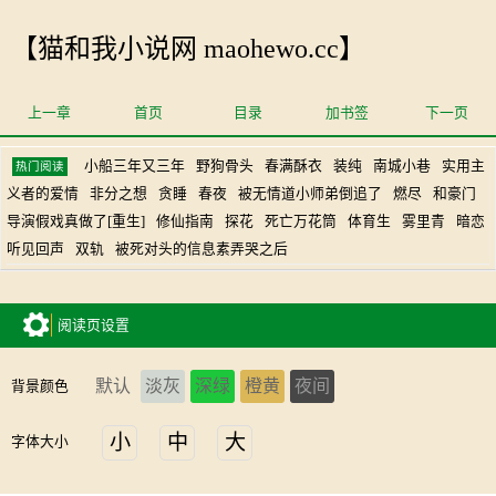
【猫和我小说网 maohewo.cc】
上一章
首页
目录
加书签
下一页
小船三年又三年
野狗骨头
春满酥衣
装纯
南城小巷
实用主
热门阅读
义者的爱情
非分之想
贪睡
春夜
被无情道小师弟倒追了
燃尽
和豪门
导演假戏真做了[重生]
修仙指南
探花
死亡万花筒
体育生
雾里青
暗恋
听见回声
双轨
被死对头的信息素弄哭之后
阅读页设置
默认
淡灰
深绿
橙黄
夜间
背景颜色
小
中
大
字体大小