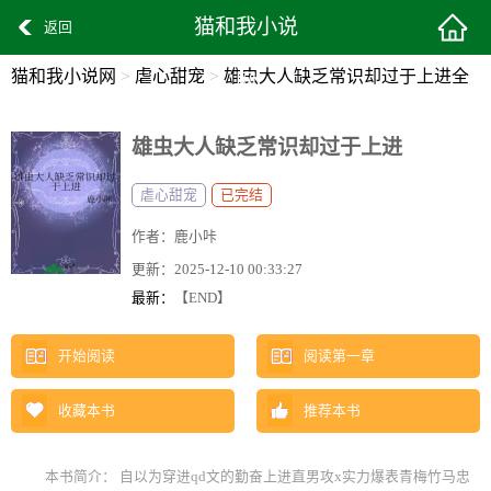
猫和我小说
返回
猫和我小说网
>
虐心甜宠
>
雄虫大人缺乏常识却过于上进全
网
文阅读
雄虫大人缺乏常识却过于上进
虐心甜宠
已完结
作者：
鹿小咔
更新：
2025-12-10 00:33:27
最新：
【END】
开始阅读
阅读第一章
收藏本书
推荐本书
本书简介： 自以为穿进qd文的勤奋上进直男攻x实力爆表青梅竹马忠