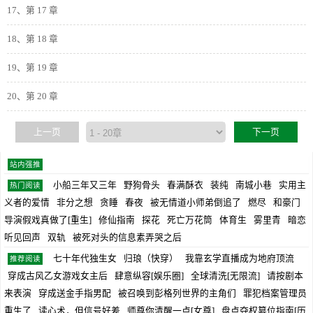
17、第 17 章
18、第 18 章
19、第 19 章
20、第 20 章
上一页
下一页
站内强推
小船三年又三年
野狗骨头
春满酥衣
装纯
南城小巷
实用主
热门阅读
义者的爱情
非分之想
贪睡
春夜
被无情道小师弟倒追了
燃尽
和豪门
导演假戏真做了[重生]
修仙指南
探花
死亡万花筒
体育生
雾里青
暗恋
听见回声
双轨
被死对头的信息素弄哭之后
七十年代独生女
归琅（快穿）
我靠玄学直播成为地府顶流
推荐阅读
穿成古风乙女游戏女主后
肆意纵容[娱乐圈]
全球清洗[无限流]
请按剧本
来表演
穿成送金手指男配
被召唤到彭格列世界的主角们
罪犯档案管理员
重生了
读心术，但信号好差
师尊你清醒一点[女尊]
盘点夺权篡位指南[历