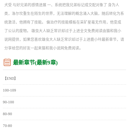
犬受 与好兄弟的感情进展 一、系统把我兄弟标记成交配对象了 身为人
类，洛尔坎重生在陌生的世界，无法理解的概念涌入大脑，随后转化为系
统激活，他拥有了技能。 偏治疗的技能模板在采矿星毫无作用，他变成
了公认的废物。 雄虫大人缺乏常识却过于上进全文免费阅读由猫和我小
说网提供，如果您喜欢雄虫大人缺乏常识却过于上进鹿小咔最新章节，请
分享给您的好友一起来猫和我小说网免费阅读。
最新章节(最新9章)
【END】
100-109
90-100
80-90
70-80