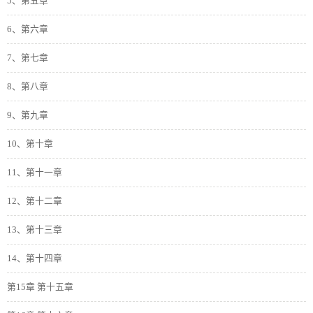
5、第五章
6、第六章
7、第七章
8、第八章
9、第九章
10、第十章
11、第十一章
12、第十二章
13、第十三章
14、第十四章
第15章 第十五章