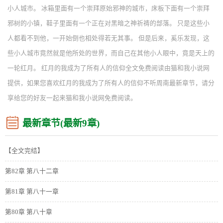
小人城市。 冰箱里面有一个崇拜原始邪神的城市，床板下面有一个崇拜
邪树的小镇，鞋子里面有一个正在对黑暗之神祈祷的部落。 只是这些小
人都看不到他，一开始倒也相处得若无其事。 但是后来，奚乐发现，这
些小人城市竟然就是他所处的世界，而自己在其他小人眼中，竟是天上的
一轮红月。 红月的我成为了所有人的信仰全文免费阅读由猫和我小说网
提供，如果您喜欢红月的我成为了所有人的信仰不听周南最新章节，请分
享给您的好友一起来猫和我小说网免费阅读。
最新章节(最新9章)
【全文完结】
第82章 第八十二章
第81章 第八十一章
第80章 第八十章