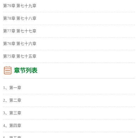
第79章 第七十九章
第78章 第七十八章
第77章 第七十七章
第76章 第七十六章
第75章 第七十五章
章节列表
1、第一章
2、第二章
3、第三章
4、第四章