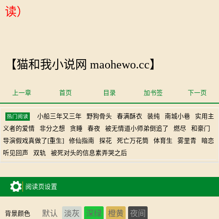
读）
【猫和我小说网 maohewo.cc】
上一章
首页
目录
加书签
下一页
小船三年又三年
野狗骨头
春满酥衣
装纯
南城小巷
实用主
热门阅读
义者的爱情
非分之想
贪睡
春夜
被无情道小师弟倒追了
燃尽
和豪门
导演假戏真做了[重生]
修仙指南
探花
死亡万花筒
体育生
雾里青
暗恋
听见回声
双轨
被死对头的信息素弄哭之后
阅读页设置
默认
淡灰
深绿
橙黄
夜间
背景颜色