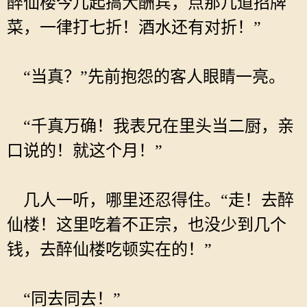
醉仙楼今儿起搞大酬宾，点那几道招牌
菜，一律打七折！酒水还有对折！”
“当真？”先前抱怨的客人眼睛一亮。
“千真万确！我表兄在里头当二厨，亲
口说的！就这个月！”
几人一听，哪里还忍得住。“走！去醉
仙楼！这里吃着不正宗，也没少到几个
钱，去醉仙楼吃顿实在的！”
“同去同去！”