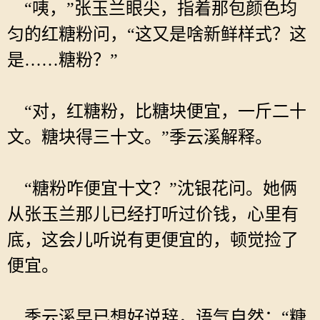
“咦，”张玉兰眼尖，指着那包颜色均
匀的红糖粉问，“这又是啥新鲜样式？这
是……糖粉？”
“对，红糖粉，比糖块便宜，一斤二十
文。糖块得三十文。”季云溪解释。
“糖粉咋便宜十文？”沈银花问。她俩
从张玉兰那儿已经打听过价钱，心里有
底，这会儿听说有更便宜的，顿觉捡了
便宜。
季云溪早已想好说辞，语气自然：“糖