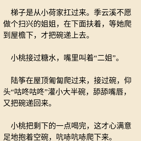
梯子是从小荷家扛过来。季云溪不愿
做个扫兴的姐姐，在下面扶着，等她爬
到屋檐下，才把碗递上去。
小桃接过糖水，嘴里叫着“二姐”。
陆筝在屋顶匍匐爬过来，接过碗，仰
头“咕咚咕咚”灌小大半碗，舔舔嘴唇，
又把碗递回来。
小桃把剩下的一点喝完，这才心满意
足地抱着空碗，吭哧吭哧爬下来。