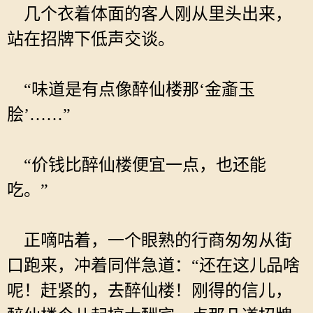
几个衣着体面的客人刚从里头出来，
站在招牌下低声交谈。
“味道是有点像醉仙楼那‘金齑玉
脍’……”
“价钱比醉仙楼便宜一点，也还能
吃。”
正嘀咕着，一个眼熟的行商匆匆从街
口跑来，冲着同伴急道：“还在这儿品啥
呢！赶紧的，去醉仙楼！刚得的信儿，