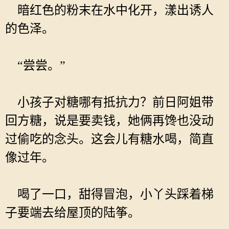
暗红色的粉末在水中化开，漾出诱人
的色泽。
“尝尝。”
小孩子对糖哪有抵抗力？前日阿姐带
回方糖，说是要卖钱，她俩再馋也没动
过偷吃的念头。这会儿有糖水喝，简直
像过年。
喝了一口，甜得冒泡，小丫头踩着梯
子要端去给屋顶的陆筝。