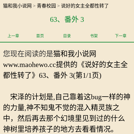
猫和我小说网
>
青春校园
>
说好的女主全都性转了
63、番外 3
上一章
首页
目录
书架
下一章
您现在阅读的是
猫和我小说网
www.maohewo.cc提供的《说好的女主全
都性转了》63、番外 3(第1/1页)
宋泽的计划是,自己靠着这bug一样的神
的力量,神不知鬼不觉的混入精灵族之
中，然后再去那个幻境里见到过的什么
神树里培养孩子的地方去看看情况。