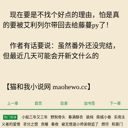
现在要是不找个好点的理由，怕是真
的要被艾利列尔带回去给藤蔓py了！
作者有话要说：虽然番外还没完结，
但最近几天可能会开新文什么的
【猫和我小说网 maohewo.cc】
上一章
首页
目录
加书签
下一章
小船三年又三年
野狗骨头
春满酥衣
装纯
南城小巷
实用主
热门阅读
义者的爱情
非分之想
贪睡
春夜
被无情道小师弟倒追了
燃尽
和豪门