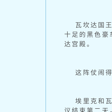
瓦坎达国王亲
十足的黑色豪
达宫殿。
这阵仗闹得
埃里克和瓦坎
议结束第二天