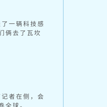
了一辆科技感
们俩去了瓦坎
记者在侧，会
卷全球。