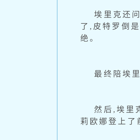
埃里克还问了
了,皮特罗倒
绝。
最终陪埃里
然后,埃里克
莉欧娜登上了