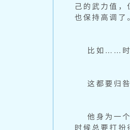
己的武力值，
也保持高调了
比如……时
这都要归咎
他身为一个领
时候总要打扮