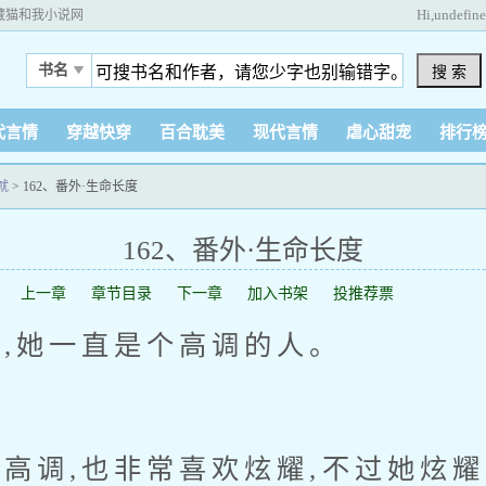
Hi,
undefin
藏猫和我小说网
书名
搜 索
代言情
穿越快穿
百合耽美
现代言情
虐心甜宠
排行
就
>
162、番外·生命长度
162、番外·生命长度
上一章
章节目录
下一章
加入书架
投推荐票
她一直是个高调的人。
调,也非常喜欢炫耀,不过她炫耀