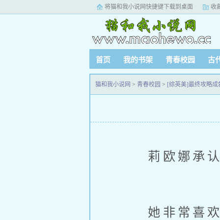
将猫和我小说网快捷键下载到桌面
收
首页
我的书架
青春校园
古
猫和我小说网
>
青春校园
>
[综英美]最终攻略成
莉欧娜承认,
她非常喜欢高