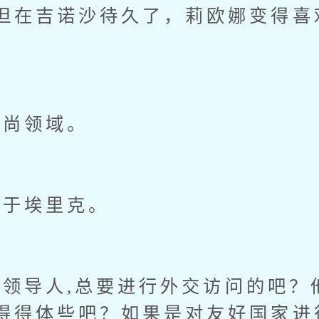
但在吉诺沙待久了，莉欧娜变得喜
。
尚领域。
于埃里克。
导人,总要进行外交访问的吧？
得得体些吧？如果是对友好国家进