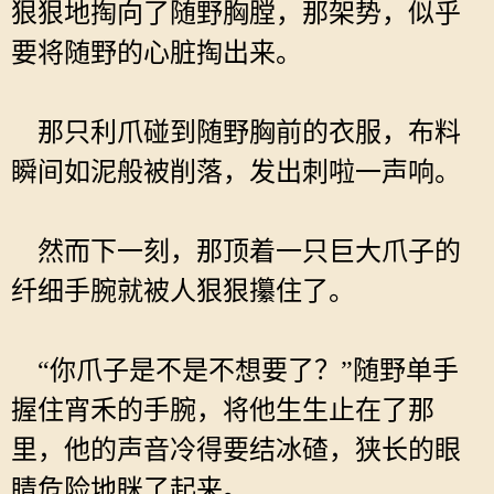
狠狠地掏向了随野胸膛，那架势，似乎
要将随野的心脏掏出来。
那只利爪碰到随野胸前的衣服，布料
瞬间如泥般被削落，发出刺啦一声响。
然而下一刻，那顶着一只巨大爪子的
纤细手腕就被人狠狠攥住了。
“你爪子是不是不想要了？”随野单手
握住宵禾的手腕，将他生生止在了那
里，他的声音冷得要结冰碴，狭长的眼
睛危险地眯了起来。