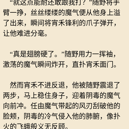
“就这点能耐还敢跟我打？”随野将手
臂一挣，丝丝缕缕的魔气便从他身上溢
了出来，瞬间将宵禾锋利的爪子弹开，
让他难进分毫。
“真是翅膀硬了。”随野用力一挥袖，
激荡的魔气瞬间炸开，直扑宵禾面门。
然而宵禾不进反退，他被随野震退了
两步，马上稳住身子，迎着阴毒的魔气
向前冲。任由魔气带起的风刃刮破他的
脸颊，阴毒的冷气侵入他的肺腑，像扑
火的飞蛾般义无反顾。