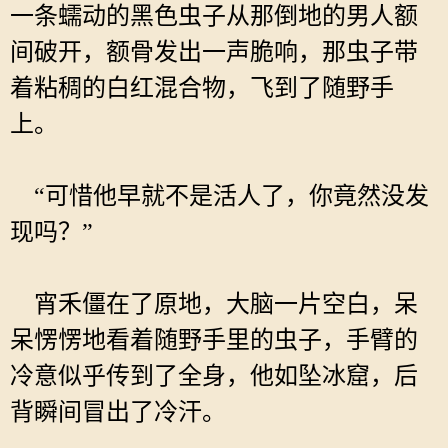
一条蠕动的黑色虫子从那倒地的男人额
间破开，额骨发出一声脆响，那虫子带
着粘稠的白红混合物，飞到了随野手
上。
“可惜他早就不是活人了，你竟然没发
现吗？”
宵禾僵在了原地，大脑一片空白，呆
呆愣愣地看着随野手里的虫子，手臂的
冷意似乎传到了全身，他如坠冰窟，后
背瞬间冒出了冷汗。