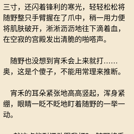
三寸，还闪着锋利的寒光，轻轻松松将
随野整只手臂握在了爪中，稍一用力便
将肌肤破开，淅淅沥沥地往下滴着血，
在空寂的宫殿发出清脆的啪嗒声。
随野也没想到宵禾会上来就打……
奥，这是个傻子，不能用常理来推断。
宵禾的耳朵紧张地高高竖起，浑身紧
绷，眼睛一眨不眨地盯着随野的一举一
动。