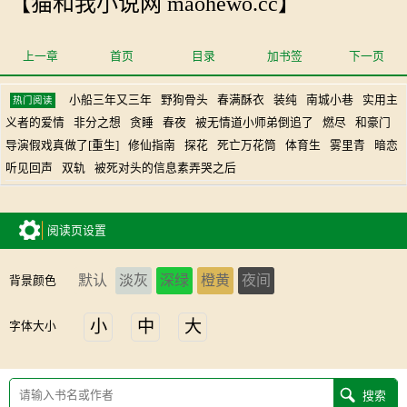
【猫和我小说网 maohewo.cc】
上一章
首页
目录
加书签
下一页
小船三年又三年
野狗骨头
春满酥衣
装纯
南城小巷
实用主
热门阅读
义者的爱情
非分之想
贪睡
春夜
被无情道小师弟倒追了
燃尽
和豪门
导演假戏真做了[重生]
修仙指南
探花
死亡万花筒
体育生
雾里青
暗恋
听见回声
双轨
被死对头的信息素弄哭之后
阅读页设置
默认
淡灰
深绿
橙黄
夜间
背景颜色
小
中
大
字体大小