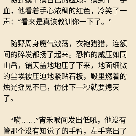
随野摸了摸自己的脸颊，摸到了一手
血，他看着手心浓稠的红色，冷笑了一
声：“看来是真该教训你一下了。”
随野周身魔气激荡，衣袍猎猎，连额
间的碎发都扬了起来。恐怖的威压如同
山岳，铺天盖地地压了下来，地面细微
的尘埃被压迫地紧贴石板，殿里燃着的
烛光摇晃不已，仿佛下一秒就要熄灭
了。
“嗬……”宵禾喉间发出低吼，他没有
管那个没有知觉了的手臂，左手亮出了