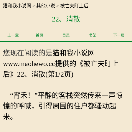
猫和我小说网
>
其他小说
>
被亡夫盯上后
22、消散
上一章
首页
目录
书架
下一页
您现在阅读的是
猫和我小说网
www.maohewo.cc提供的《被亡夫盯上
后》22、消散(第1/2页)
“宵禾！”平静的客栈突然传来一声惊
惶的呼喊，引得周围的住户都骚动起
来。