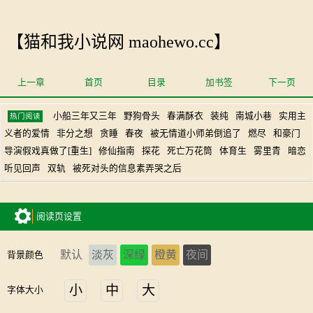
【猫和我小说网 maohewo.cc】
上一章
首页
目录
加书签
下一页
小船三年又三年
野狗骨头
春满酥衣
装纯
南城小巷
实用主
热门阅读
义者的爱情
非分之想
贪睡
春夜
被无情道小师弟倒追了
燃尽
和豪门
导演假戏真做了[重生]
修仙指南
探花
死亡万花筒
体育生
雾里青
暗恋
听见回声
双轨
被死对头的信息素弄哭之后
阅读页设置
默认
淡灰
深绿
橙黄
夜间
背景颜色
小
中
大
字体大小