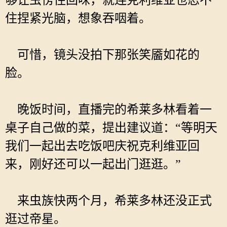
够让虫愣住回味，就连克利维亚也忍不
住捏紧光脑，想象吞咽着。
可惜，镜头没拍下那张笑靥如花的
脸。
晚饭时间，直播完的希莱多林看着一
桌子自己做的菜，提出建议道：“等明天
我们一起出去吃饭吧庆祝克利维亚回
来，刚好还可以一起出门逛逛。”
来虫族快两个月，希莱多林还没正式
逛过帝星。