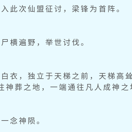
入此次仙盟征讨，梁锋为首阵。
尸横遍野，举世讨伐。
衣，独立于天梯之前，天梯高耸
往神葬之地，一端通往凡人成神之
一念神陨。