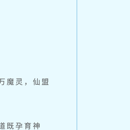
万魔灵，仙盟
道既孕育神