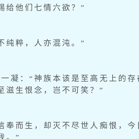
赐给他们七情六欲？”
纯粹，人亦混沌。”
凝：“神族本该是至高无上的存
至滋生恨念，岂不可笑？”
奉而生，却灭不尽世人痴恨，今
我。”