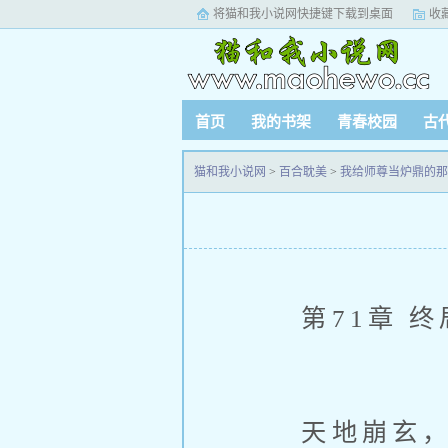
将猫和我小说网快捷键下载到桌面
收
首页
我的书架
青春校园
古
猫和我小说网
>
百合耽美
>
我给师尊当炉鼎的那
第71章 终
天地崩玄，生