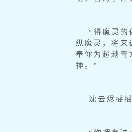
“得魔灵的供
纵魔灵，将来
奉你为超越青
神。”
沈云烬摇摇头