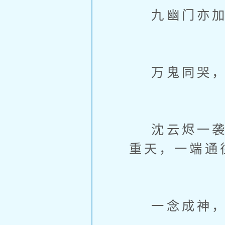
九幽门亦加
万鬼同哭，
沈云烬一袭白
重天，一端通
一念成神，