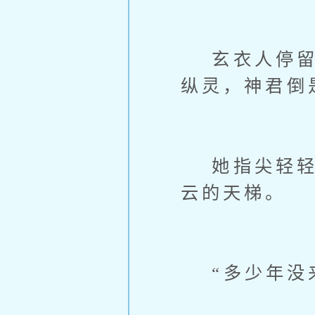
玄衣人停留在
纵灵，神君倒
她指尖轻轻抚
云的天梯。
“多少年没来