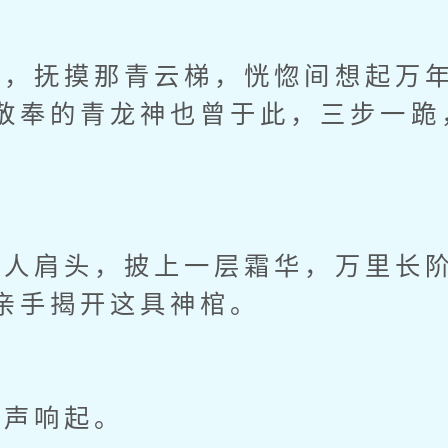
，抚摸那青云梯，恍惚间想起万年
敬奉的青龙神也曾于此，三步一跪
。
肩头，披上一层霜华，万里长阶
亲手揭开这具神棺。
声响起。