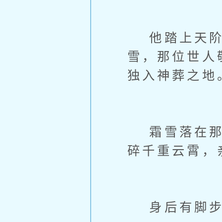
他踏上天阶
雪，那位世人
独入神葬之地
霜雪落在那人
碎千重云霄，
身后有脚步