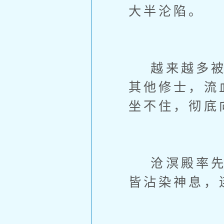
大半沦陷。
越来越多被魔
其他修士，流
坐不住，彻底
沧溟殿率先祭
皆沾染神息，