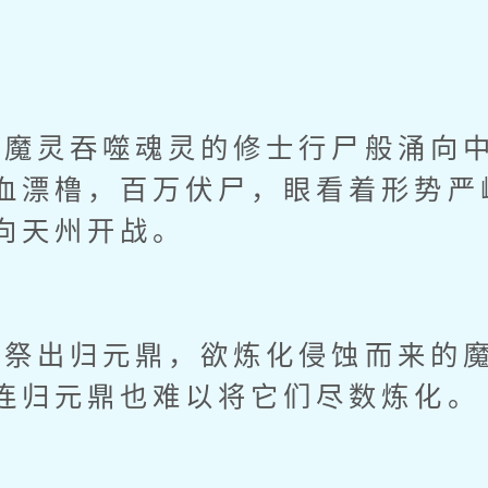
灵吞噬魂灵的修士行尸般涌向中
血漂橹，百万伏尸，眼看着形势严
向天州开战。
出归元鼎，欲炼化侵蚀而来的魔
连归元鼎也难以将它们尽数炼化。