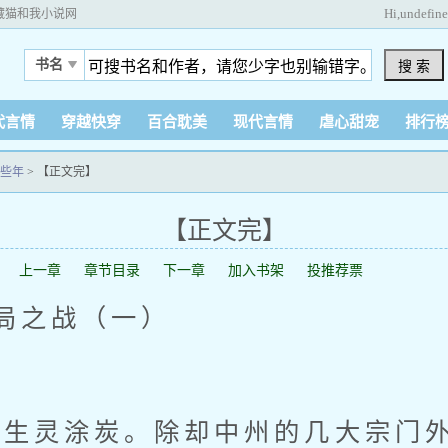
Hi,
undefin
藏猫和我小说网
书名
搜 索
代言情
穿越快穿
百合耽美
现代言情
虐心甜宠
排行
些年
>
【正文完】
【正文完】
上一章
章节目录
下一章
加入书架
投推荐票
局之战（一）
灵涂炭。除却中州的几大宗门外