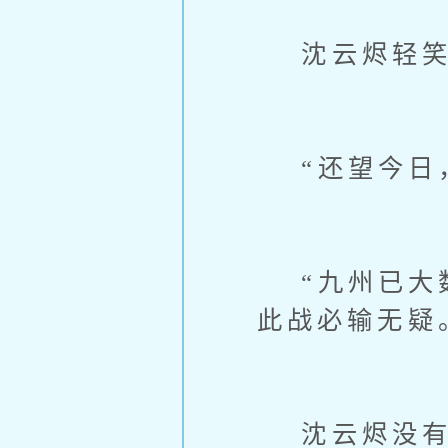
沈云烬轻笑：
“还望今日，
“九州已大数
此战必输无疑
沈云烬没有回