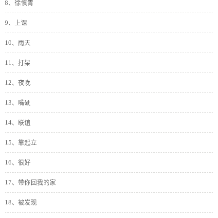
8、徐慎青
9、上课
10、雨天
11、打架
12、夜晚
13、嘴硬
14、联谊
15、靠起立
16、很好
17、带你回我的家
18、被发现