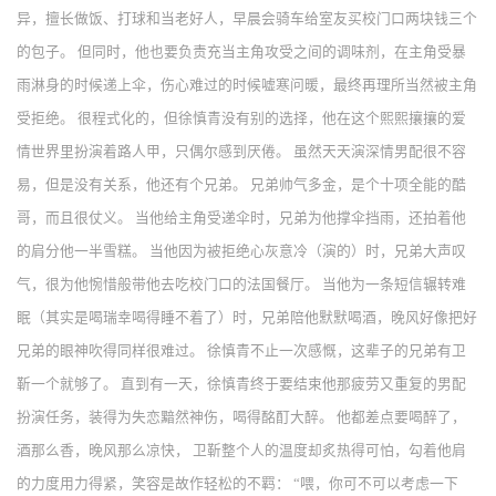
异，擅长做饭、打球和当老好人，早晨会骑车给室友买校门口两块钱三个
的包子。 但同时，他也要负责充当主角攻受之间的调味剂，在主角受暴
雨淋身的时候递上伞，伤心难过的时候嘘寒问暖，最终再理所当然被主角
受拒绝。 很程式化的，但徐慎青没有别的选择，他在这个熙熙攘攘的爱
情世界里扮演着路人甲，只偶尔感到厌倦。 虽然天天演深情男配很不容
易，但是没有关系，他还有个兄弟。 兄弟帅气多金，是个十项全能的酷
哥，而且很仗义。 当他给主角受递伞时，兄弟为他撑伞挡雨，还拍着他
的肩分他一半雪糕。 当他因为被拒绝心灰意冷（演的）时，兄弟大声叹
气，很为他惋惜般带他去吃校门口的法国餐厅。 当他为一条短信辗转难
眠（其实是喝瑞幸喝得睡不着了）时，兄弟陪他默默喝酒，晚风好像把好
兄弟的眼神吹得同样很难过。 徐慎青不止一次感慨，这辈子的兄弟有卫
靳一个就够了。 直到有一天，徐慎青终于要结束他那疲劳又重复的男配
扮演任务，装得为失恋黯然神伤，喝得酩酊大醉。 他都差点要喝醉了，
酒那么香，晚风那么凉快， 卫靳整个人的温度却炙热得可怕，勾着他肩
的力度用力得紧，笑容是故作轻松的不羁： “喂，你可不可以考虑一下