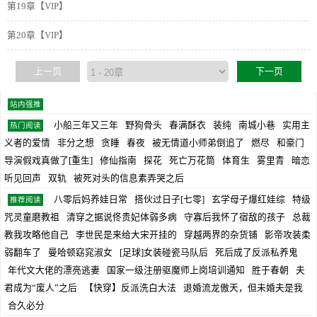
第19章【VIP】
第20章【VIP】
上一页
下一页
站内强推
小船三年又三年
野狗骨头
春满酥衣
装纯
南城小巷
实用主
热门阅读
义者的爱情
非分之想
贪睡
春夜
被无情道小师弟倒追了
燃尽
和豪门
导演假戏真做了[重生]
修仙指南
探花
死亡万花筒
体育生
雾里青
暗恋
听见回声
双轨
被死对头的信息素弄哭之后
八零后妈养娃日常
搭伙过日子[七零]
玄学母子爆红娃综
特级
推荐阅读
咒灵童磨教祖
清穿之据说佟贵妃体弱多病
守寡后我怀了宿敌的孩子
总裁
教我攻略他自己
李世民是来给大宋开挂的
穿越两界的杂货铺
影帝攻装柔
弱翻车了
曼哈顿窈窕淑女
[足球]女装碰瓷马队后
死后成了反派私养鬼
年代文大佬的漂亮逃妻
国家一级注册驱魔师上岗培训通知
胜于春朝
夫
君成为“废人”之后
【快穿】反派洗白大法
退婚流龙傲天，但未婚夫是我
合久必分