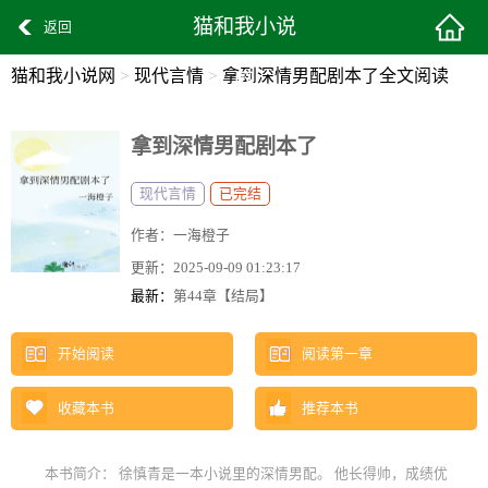
猫和我小说
返回
猫和我小说网
>
现代言情
>
拿到深情男配剧本了全文阅读
网
拿到深情男配剧本了
现代言情
已完结
作者：
一海橙子
更新：
2025-09-09 01:23:17
最新：
第44章【结局】
开始阅读
阅读第一章
收藏本书
推荐本书
本书简介： 徐慎青是一本小说里的深情男配。 他长得帅，成绩优