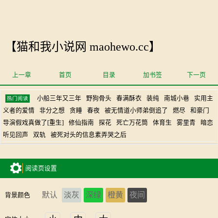
【猫和我小说网 maohewo.cc】
上一章
首页
目录
加书签
下一页
小船三年又三年
野狗骨头
春满酥衣
装纯
南城小巷
实用主
热门阅读
义者的爱情
非分之想
贪睡
春夜
被无情道小师弟倒追了
燃尽
和豪门
导演假戏真做了[重生]
修仙指南
探花
死亡万花筒
体育生
雾里青
暗恋
听见回声
双轨
被死对头的信息素弄哭之后
阅读页设置
默认
淡灰
深绿
橙黄
夜间
背景颜色