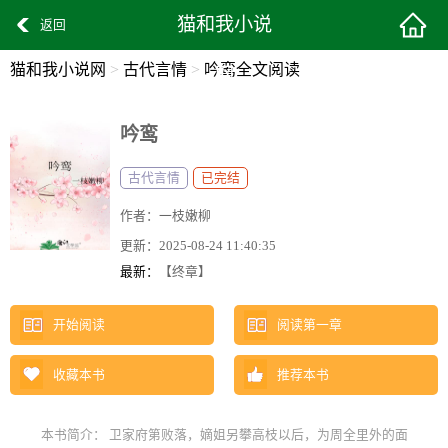
猫和我小说
返回
猫和我小说网
>
古代言情
>
吟鸾全文阅读
网
吟鸾
古代言情
已完结
作者：
一枝嫩柳
更新：
2025-08-24 11:40:35
最新：
【终章】
开始阅读
阅读第一章
收藏本书
推荐本书
本书简介： 卫家府第败落，嫡姐另攀高枝以后，为周全里外的面