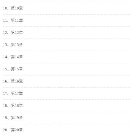
10、第10章
11、第11章
12、第12章
13、第13章
14、第14章
15、第15章
16、第16章
17、第17章
18、第18章
19、第19章
20、第20章