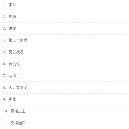
1、末世
2、夜访
3、进化
4、第二个剧情
5、突发状况
6、拉仇恨
7、两清了
8、天，要变了
9、优化
10、高楼之上
11、交换通讯