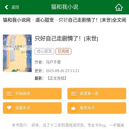
猫和我小说
返回
猫和我小说网
>
虐心甜宠
>
只好自己走剧情了！[末世]全文阅
网
读
只好自己走剧情了！[末世]
虐心甜宠
已完结
作者：
马户子君
更新：
2025-09-26 23:13:21
最新：
【正文完结】
开始阅读
阅读第一章
收藏本书
推荐本书
本书简介： 祁禾，当了十二年的游戏测评员，专业卡Bug，一手骚操