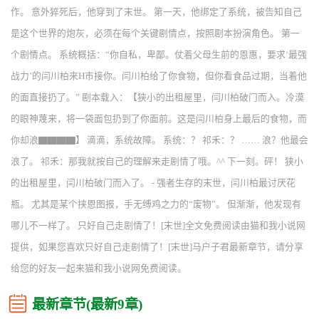
作。 意外猝死后，他穿到了末世。 第一天，他绑定了系统，被告知自己
是这个世界的炮灰，必须在每个关键剧情点，按照剧本扮演角色。 第一
个剧情点。 系统概括：“你自私，卑鄙。仗着父母生前的恩惠，要求‘最强
战力’的闫川柏来H市接你。闫川柏给了你食物，但你看食品过期，当着他
的面直接扔了。” 剧本载入：【狭小的出租屋里，闫川柏破门而入。冷漠
的眼神蔑来，将一袋面包扔到了你面前。这是闫川柏身上最后的食物，而
你却浪▇▇▇▇】 滴滴，系统故障。 系统：？ 祁禾：？ …… 浪？他最会
浪了。 祁禾：那我就按自己的理解来走剧情了哦。^^ 下一刻。砰！ 狭小
的出租屋里，闫川柏破门而入了。 - 强者生存的末世，闫川柏最讨厌花
瓶。 尤其是某个挟恩图报，手无缚鸡之力的“废物”。 但渐渐，他发现有
哪儿不一样了。 只好自己走剧情了！[末世]全文免费阅读由猫和我小说网
提供，如果您喜欢只好自己走剧情了！[末世]马户子君最新章节，请分享
给您的好友一起来猫和我小说网免费阅读。
最新章节(最新9章)