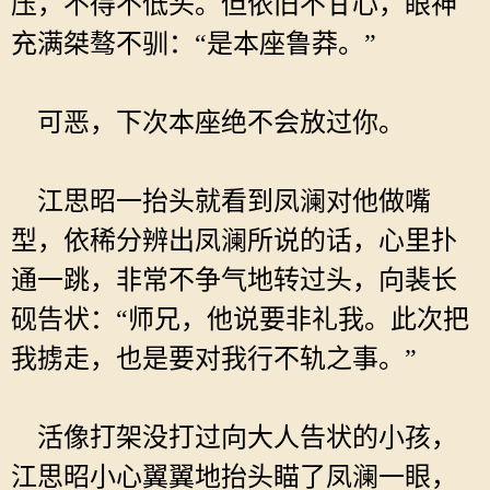
压，不得不低头。但依旧不甘心，眼神
充满桀骜不驯：“是本座鲁莽。”
可恶，下次本座绝不会放过你。
江思昭一抬头就看到凤澜对他做嘴
型，依稀分辨出凤澜所说的话，心里扑
通一跳，非常不争气地转过头，向裴长
砚告状：“师兄，他说要非礼我。此次把
我掳走，也是要对我行不轨之事。”
活像打架没打过向大人告状的小孩，
江思昭小心翼翼地抬头瞄了凤澜一眼，