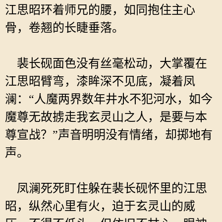
江思昭环着师兄的腰，如同抱住主心
骨，卷翘的长睫垂落。
裴长砚面色没有丝毫松动，大掌覆在
江思昭臂弯，漆眸深不见底，凝着凤
澜：“人魔两界数年井水不犯河水，如今
魔尊无故掳走我玄灵山之人，是要与本
尊宣战？”声音明明没有情绪，却掷地有
声。
凤澜死死盯住躲在裴长砚怀里的江思
昭，纵然心里有火，迫于玄灵山的威