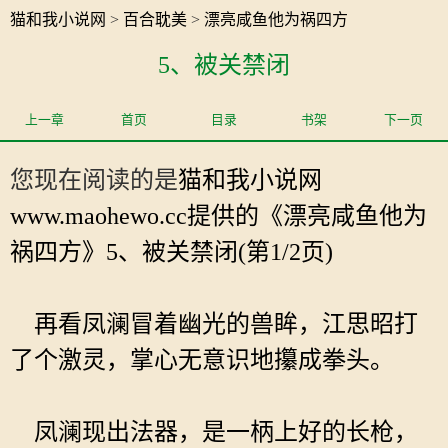
猫和我小说网
>
百合耽美
>
漂亮咸鱼他为祸四方
5、被关禁闭
上一章
首页
目录
书架
下一页
您现在阅读的是
猫和我小说网
www.maohewo.cc提供的《漂亮咸鱼他为
祸四方》5、被关禁闭(第1/2页)
再看凤澜冒着幽光的兽眸，江思昭打
了个激灵，掌心无意识地攥成拳头。
凤澜现出法器，是一柄上好的长枪，