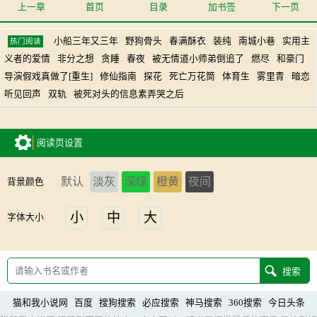
上一章
首页
目录
加书签
下一页
小船三年又三年
野狗骨头
春满酥衣
装纯
南城小巷
实用主
热门阅读
义者的爱情
非分之想
贪睡
春夜
被无情道小师弟倒追了
燃尽
和豪门
导演假戏真做了[重生]
修仙指南
探花
死亡万花筒
体育生
雾里青
暗恋
听见回声
双轨
被死对头的信息素弄哭之后
阅读页设置
默认
淡灰
深绿
橙黄
夜间
背景颜色
小
中
大
字体大小
猫和我小说网
百度
搜狗搜索
必应搜索
神马搜索
360搜索
今日头条