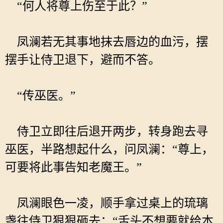
“何人将尊上伤至于此？”
凤澜若无其事地抹去唇边的血污，摆
摆手让侍卫退下，避而不答。
“传巫医。”
侍卫立即往后退开两步，转身跑去寻
巫医，半路想起什么，问凤澜：“尊上，
可要将此事告知老魔王。”
凤澜眼色一凌，顺手拿过桌上的琉璃
盏往侍卫狠狠砸去：“舌头不想要就给本