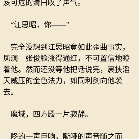
岌可危的清白叹了声气。
“江思昭，你——”
完全没想到江思昭竟如此歪曲事实，
凤澜一张俊脸涨得通红，不可置信地瞪
着他。然而还没等他把话说完，裹挟滔
天威压的金色法力，如同利剑向他袭
去。
魔域，四方殿一片寂静。
咚的一声巨响，嘶哑的声音随之而