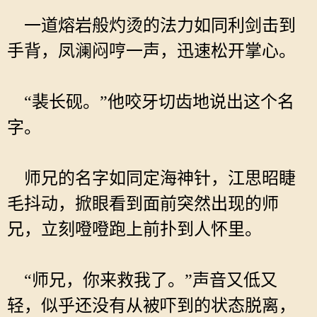
一道熔岩般灼烫的法力如同利剑击到
手背，凤澜闷哼一声，迅速松开掌心。
“裴长砚。”他咬牙切齿地说出这个名
字。
师兄的名字如同定海神针，江思昭睫
毛抖动，掀眼看到面前突然出现的师
兄，立刻噔噔跑上前扑到人怀里。
“师兄，你来救我了。”声音又低又
轻，似乎还没有从被吓到的状态脱离，