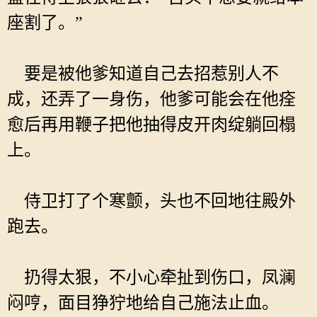
座割了。”
要是被他爹知道自己去招惹别人不
成，还弄了一身伤，他爹可能会在他痊
愈后再用鞭子把他抽得皮开肉绽躺回榻
上。
侍卫打了个寒颤，头也不回地往殿外
跑去。
扔得太狠，不小心牵扯到伤口，凤澜
闷哼，面目狰狞地给自己施法止血。