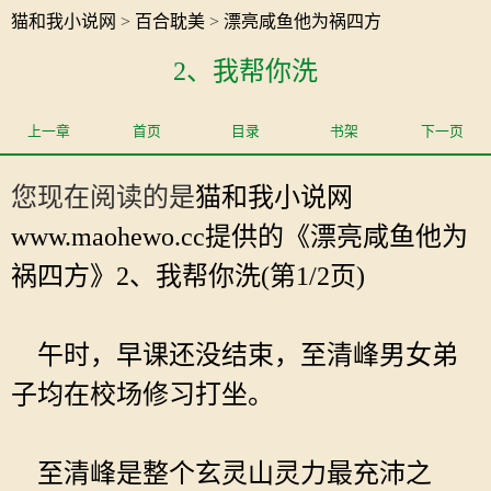
猫和我小说网
>
百合耽美
>
漂亮咸鱼他为祸四方
2、我帮你洗
上一章
首页
目录
书架
下一页
您现在阅读的是
猫和我小说网
www.maohewo.cc提供的《漂亮咸鱼他为
祸四方》2、我帮你洗(第1/2页)
午时，早课还没结束，至清峰男女弟
子均在校场修习打坐。
至清峰是整个玄灵山灵力最充沛之