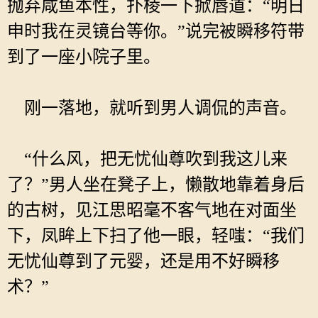
抛弃咸鱼本性，扑棱一下掀唇道：“明日
申时我在灵镜台等你。”说完被瞬移符带
到了一座小院子里。
刚一落地，就听到男人调侃的声音。
“什么风，把无忧仙尊吹到我这儿来
了？”男人坐在凳子上，懒散地靠着身后
的古树，见江思昭毫不客气地在对面坐
下，凤眸上下扫了他一眼，轻嗤：“我们
无忧仙尊到了元婴，还是用不好瞬移
术？”