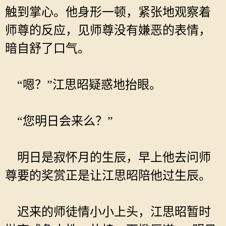
触到掌心。他身形一顿，紧张地观察着
师尊的反应，见师尊没有嫌恶的表情，
暗自舒了口气。
“嗯？”江思昭疑惑地抬眼。
“您明日会来么？”
明日是寂怀月的生辰，早上他去问师
尊要的奖赏正是让江思昭陪他过生辰。
迟来的师徒情小小上头，江思昭暂时