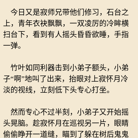
今日又是寂师兄带他们修习，石台之
上，青年衣袂飘飘，一双凌厉的冷眸横
扫台下，看到有人摇头昏昏欲睡，手指
一弹。
竹叶如同利器击到小弟子额头，小弟
子“啊”地叫了出来，抬眼对上寂怀月冷
淡的视线，立刻低下头专心打坐。
然而专心不过半刻，小弟子又开始摇
头晃脑。趁寂怀月在巡视另一片，眼睛
偷偷睁开一道缝，瞄到了躲在树后鬼鬼