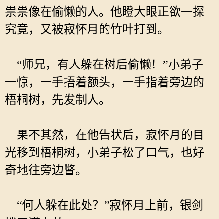
祟祟像在偷懒的人。他瞪大眼正欲一探
究竟，又被寂怀月的竹叶打到。
“师兄，有人躲在树后偷懒！”小弟子
一惊，一手捂着额头，一手指着旁边的
梧桐树，先发制人。
果不其然，在他告状后，寂怀月的目
光移到梧桐树，小弟子松了口气，也好
奇地往旁边瞥。
“何人躲在此处？”寂怀月上前，银剑