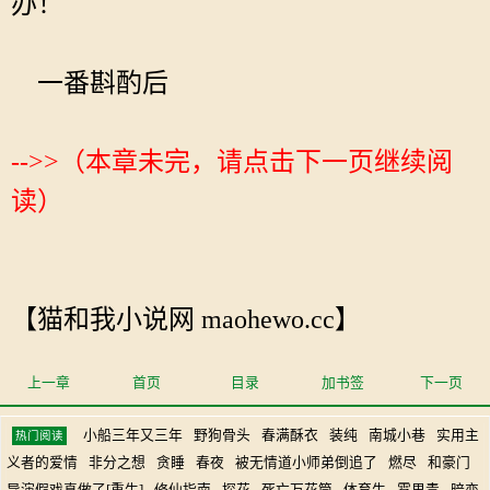
办！
一番斟酌后
-->>（本章未完，请点击下一页继续阅
读）
【猫和我小说网 maohewo.cc】
上一章
首页
目录
加书签
下一页
小船三年又三年
野狗骨头
春满酥衣
装纯
南城小巷
实用主
热门阅读
义者的爱情
非分之想
贪睡
春夜
被无情道小师弟倒追了
燃尽
和豪门