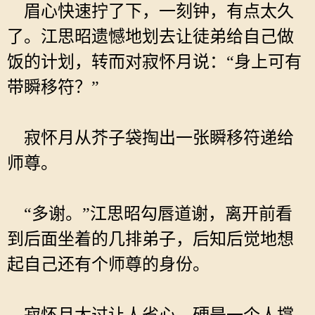
眉心快速拧了下，一刻钟，有点太久
了。江思昭遗憾地划去让徒弟给自己做
饭的计划，转而对寂怀月说：“身上可有
带瞬移符？”
寂怀月从芥子袋掏出一张瞬移符递给
师尊。
“多谢。”江思昭勾唇道谢，离开前看
到后面坐着的几排弟子，后知后觉地想
起自己还有个师尊的身份。