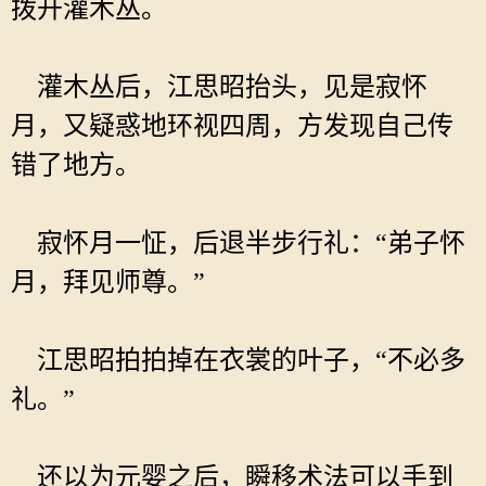
拨开灌木丛。
灌木丛后，江思昭抬头，见是寂怀
月，又疑惑地环视四周，方发现自己传
错了地方。
寂怀月一怔，后退半步行礼：“弟子怀
月，拜见师尊。”
江思昭拍拍掉在衣裳的叶子，“不必多
礼。”
还以为元婴之后，瞬移术法可以手到