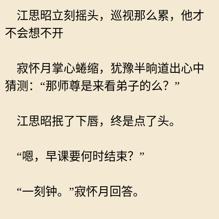
江思昭立刻摇头，巡视那么累，他才
不会想不开
寂怀月掌心蜷缩，犹豫半晌道出心中
猜测：“那师尊是来看弟子的么？”
江思昭抿了下唇，终是点了头。
“嗯，早课要何时结束？”
“一刻钟。”寂怀月回答。