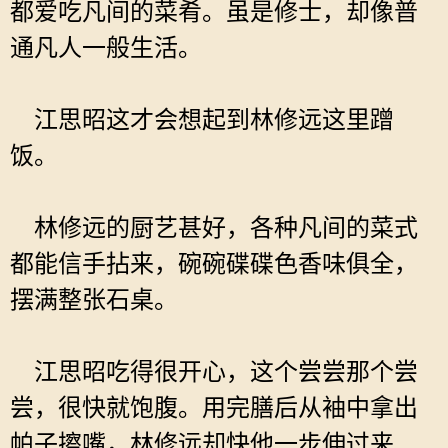
都爱吃凡间的菜肴。虽是修士，却像普
通凡人一般生活。
江思昭这才会想起到林修远这里蹭
饭。
林修远的厨艺甚好，各种凡间的菜式
都能信手拈来，碗碗碟碟色香味俱全，
摆满整张石桌。
江思昭吃得很开心，这个尝尝那个尝
尝，很快就饱腹。用完膳后从袖中拿出
帕子擦嘴，林修远却快他一步伸过来