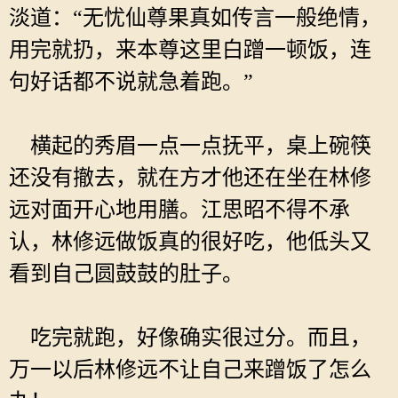
淡道：“无忧仙尊果真如传言一般绝情，
用完就扔，来本尊这里白蹭一顿饭，连
句好话都不说就急着跑。”
横起的秀眉一点一点抚平，桌上碗筷
还没有撤去，就在方才他还在坐在林修
远对面开心地用膳。江思昭不得不承
认，林修远做饭真的很好吃，他低头又
看到自己圆鼓鼓的肚子。
吃完就跑，好像确实很过分。而且，
万一以后林修远不让自己来蹭饭了怎么