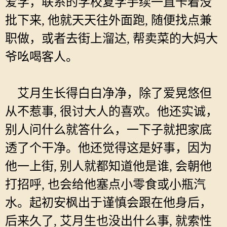
爱学，联系的学校复学手续一直卡着没
批下来, 他就天天往外面跑, 随便找点兼
职做，或者去街上溜达, 帮卖菜的大妈大
爷吆喝客人。
艾月生长得白白净净，除了爱晃悠但
从不惹事, 很讨大人的喜欢。他还实诚，
别人问什么就答什么，一下子就把家底
透了个干净。他还觉得这是好事，因为
他一上街, 别人就都知道他是谁, 会朝他
打招呼, 也会给他塞点小零食或小瓶汽
水。起初安枫出于谨慎会跟在他身后，
后来久了, 艾月生也没出什么事, 就索性