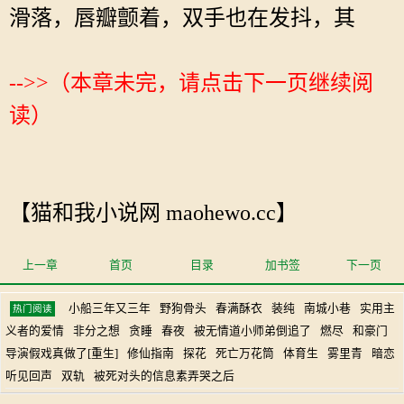
滑落，唇瓣颤着，双手也在发抖，其
-->>（本章未完，请点击下一页继续阅
读）
【猫和我小说网 maohewo.cc】
上一章
首页
目录
加书签
下一页
小船三年又三年
野狗骨头
春满酥衣
装纯
南城小巷
实用主
热门阅读
义者的爱情
非分之想
贪睡
春夜
被无情道小师弟倒追了
燃尽
和豪门
导演假戏真做了[重生]
修仙指南
探花
死亡万花筒
体育生
雾里青
暗恋
听见回声
双轨
被死对头的信息素弄哭之后