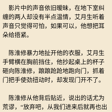
影片中的声音依旧暧昧，在地下室纠
缠的两人却没有半点温情，艾月生听着
声音只觉得可怕，如果可以，他想把耳
朵给捂紧。
陈淮修暴力地扯开他的衣服，艾月生
手臂横在胸前挡住，他抄起桌上的杯子
砸向陈淮修，踉踉跄跄地跑向门，抓着
门把手使劲扭动时，却发现门开不了。
陈淮修从他背后贴近，说出的话尤为
荒谬，“放弃吧，从我们进来后就再也出