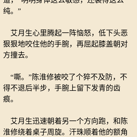
道，“明明身体这么敏感，还装得这么
纯。”
艾月生心里腾起一阵恼怒，低下头恶
狠狠地咬住他的手腕，再屈起膝盖朝对
方撞去。
“嘶。”陈淮修被咬了个猝不及防，不
得不退后半步，手腕上留下发青的齿
痕。
艾月生迅速朝着另一个方向跑，和陈
淮修绕着桌子周旋。汗珠顺着他的额角