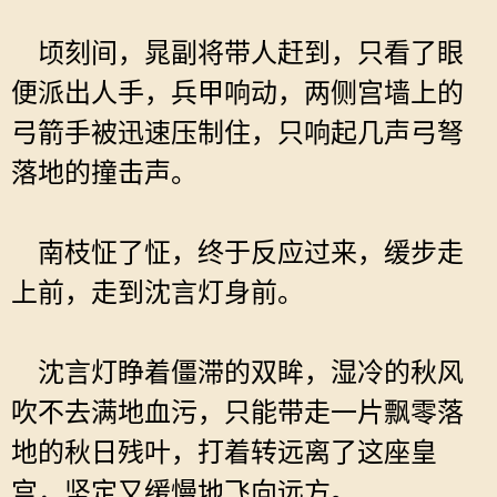
顷刻间，晁副将带人赶到，只看了眼
便派出人手，兵甲响动，两侧宫墙上的
弓箭手被迅速压制住，只响起几声弓弩
落地的撞击声。
南枝怔了怔，终于反应过来，缓步走
上前，走到沈言灯身前。
沈言灯睁着僵滞的双眸，湿冷的秋风
吹不去满地血污，只能带走一片飘零落
地的秋日残叶，打着转远离了这座皇
宫，坚定又缓慢地飞向远方。