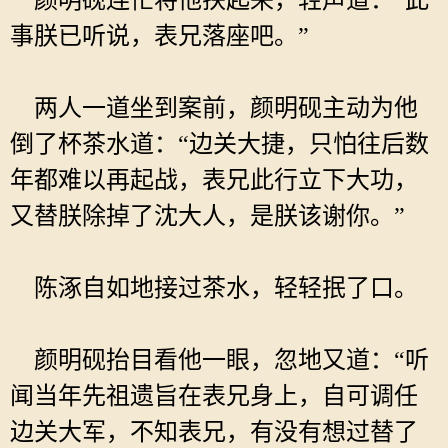
颜明砚连忙将他扶起来，轻声道：“此
事朕已听说，表兄落座吧。”
两人一道坐到案前，颜明砚主动为他
倒了杯茶水道：“边关大捷，只怕往后数
年都难以再起战，表兄此行立下大功，
又替朕除掉了沈大人，是朕该谢你。”
陈涿自如地接过茶水，轻轻抿了口。
颜明砚抬目看他一眼，忽地又道：“听
闻当年先祖遗旨在表兄身上，自可调任
边关大军，不知表兄，有没有想过替了