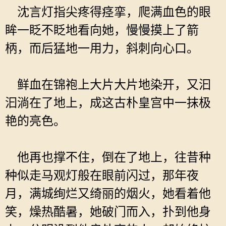
沈言灯指尖疼得痉挛，爬满血色的眼
眸一眨不眨地看向她，慢慢摸上了箭
柄，而后猛地一用力，斜刺向心口。
鲜血在锦袍上大片大片地染开，又汩
汩淌在了地上，成这古朴皇宫中一抹极
艳的亮色。
他再也撑不住，倒在了地上，往昔种
种似走马观灯般在眼前闪过，那年夜
月，满城绚烂又绮丽的烟火，她看着他
笑，燥热酷暑，她破门而入，扑到他身