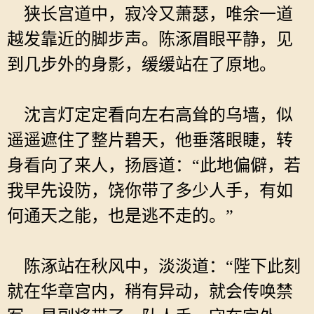
狭长宫道中，寂冷又萧瑟，唯余一道
越发靠近的脚步声。陈涿眉眼平静，见
到几步外的身影，缓缓站在了原地。
沈言灯定定看向左右高耸的乌墙，似
遥遥遮住了整片碧天，他垂落眼睫，转
身看向了来人，扬唇道：“此地偏僻，若
我早先设防，饶你带了多少人手，有如
何通天之能，也是逃不走的。”
陈涿站在秋风中，淡淡道：“陛下此刻
就在华章宫内，稍有异动，就会传唤禁