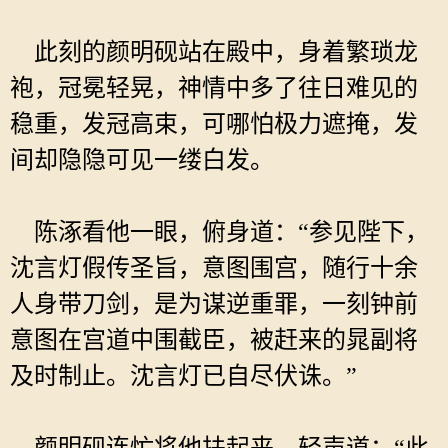
此刻的颜明砚站在殿中，身着繁琐龙
袍，冠冕轻晃，神情中多了往日难见的
稳重，发冠高束，可哪怕极力遮掩，发
间却隐隐可见一缕白发。
陈涿看他一眼，俯身道：“参见陛下，
沈言灯假传圣旨，意图围宫，随行十余
人身带刀剑，是为谋逆重罪，一刻钟前
意图在宫道中围截臣，被赶来的晁副将
及时制止。沈言灯已自尽伏诛。”