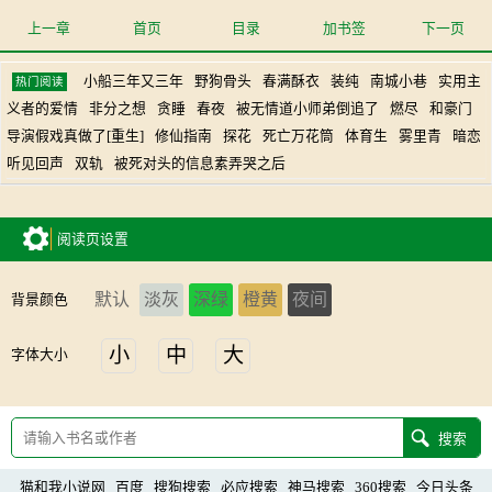
上一章
首页
目录
加书签
下一页
小船三年又三年
野狗骨头
春满酥衣
装纯
南城小巷
实用主
热门阅读
义者的爱情
非分之想
贪睡
春夜
被无情道小师弟倒追了
燃尽
和豪门
导演假戏真做了[重生]
修仙指南
探花
死亡万花筒
体育生
雾里青
暗恋
听见回声
双轨
被死对头的信息素弄哭之后
阅读页设置
默认
淡灰
深绿
橙黄
夜间
背景颜色
小
中
大
字体大小
猫和我小说网
百度
搜狗搜索
必应搜索
神马搜索
360搜索
今日头条