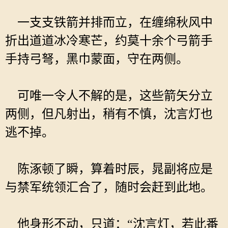
一支支铁箭并排而立，在缠绵秋风中
折出道道冰冷寒芒，约莫十余个弓箭手
手持弓弩，黑巾蒙面，守在两侧。
可唯一令人不解的是，这些箭矢分立
两侧，但凡射出，稍有不慎，沈言灯也
逃不掉。
陈涿顿了瞬，算着时辰，晁副将应是
与禁军统领汇合了，随时会赶到此地。
他身形不动，只道：“沈言灯，若此番