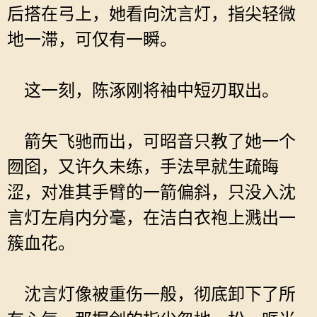
后搭在弓上，她看向沈言灯，指尖轻微
地一滞，可仅有一瞬。
这一刻，陈涿刚将袖中短刃取出。
箭矢飞驰而出，可昭音只教了她一个
囫囵，又许久未练，手法早就生疏晦
涩，对准其手臂的一箭偏斜，只没入沈
言灯左肩内分毫，在洁白衣袍上溅出一
簇血花。
沈言灯像被重伤一般，彻底卸下了所