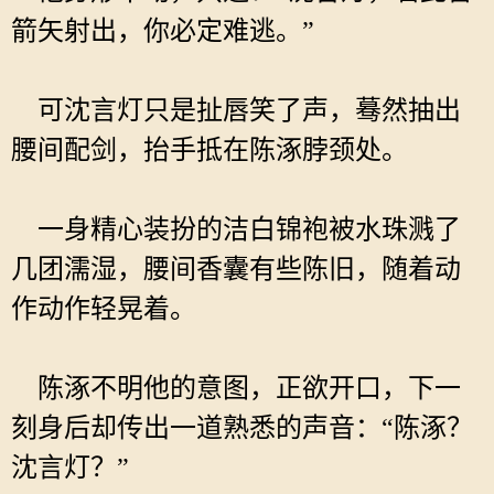
箭矢射出，你必定难逃。”
可沈言灯只是扯唇笑了声，蓦然抽出
腰间配剑，抬手抵在陈涿脖颈处。
一身精心装扮的洁白锦袍被水珠溅了
几团濡湿，腰间香囊有些陈旧，随着动
作动作轻晃着。
陈涿不明他的意图，正欲开口，下一
刻身后却传出一道熟悉的声音：“陈涿？
沈言灯？”