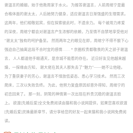
谢温言的婚姻，始于他救周家于水火。 为报答谢温言，人前周绾宁是最
合格体面的谢太太，人后她努力健身，适应谢温言日渐强盛的生理需求。
这两年，他们相敬如宾，但在探索彼此时，不遗余力。 每个被用力疼爱
的深夜，周绾宁都会对谢温言产生浓郁的依赖，乃至情不自禁地享受他对
“谢太太”独有的呵护备至。 然而两年之约眼见在即，周绾宁不得不狠下心
强迫自己抽离这段不合时宜的感情…… * 京圈权贵都敬畏的天之骄子谢温
言， 人人都道他手眼通天，是京城不能惹的存在。 近日好友见他越来越
燥，一探缘由方知， 谢大佬在其夫人那失去了“魅力”——她不让他碰。
为了重获妻子的芳心，谢温言不惜放低姿态、悉心学习技术。 然而三次
爬床，三次以失败告终。 为此，他努力复盘原因却意外得知，周绾宁的
初恋回来了。 那一刻，阴鸷的神情第一次出现在矜贵沉稳的谢温言脸
上。 欲渡[先婚后爱]全文免费阅读由猫和我小说网提供，如果您喜欢欲渡
[先婚后爱]灵姝最新章节，请分享给您的好友一起来猫和我小说网免费阅
读。