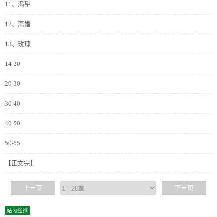
11、渴望
12、离婚
13、玫瑰
14-20
20-30
30-40
40-50
50-55
【正文完】
上一页
下一页
站内强推