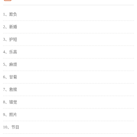
1、欺负
2、新婚
3、护短
4、乐高
5、麻烦
6、甘菊
7、救赎
8、错觉
9、照片
10、节目