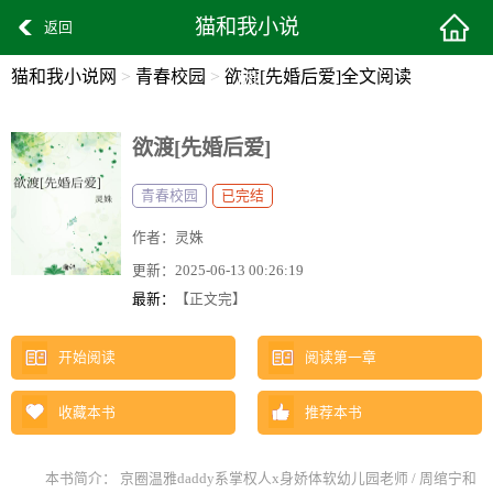
猫和我小说
返回
猫和我小说网
>
青春校园
>
欲渡[先婚后爱]全文阅读
网
欲渡[先婚后爱]
青春校园
已完结
作者：
灵姝
更新：
2025-06-13 00:26:19
最新：
【正文完】
开始阅读
阅读第一章
收藏本书
推荐本书
本书简介： 京圈温雅daddy系掌权人x身娇体软幼儿园老师 / 周绾宁和