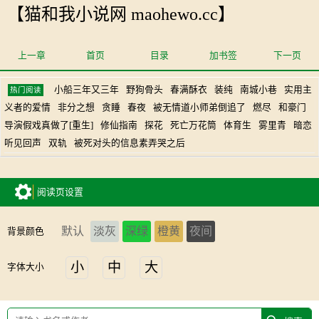
【猫和我小说网 maohewo.cc】
上一章
首页
目录
加书签
下一页
小船三年又三年
野狗骨头
春满酥衣
装纯
南城小巷
实用主
热门阅读
义者的爱情
非分之想
贪睡
春夜
被无情道小师弟倒追了
燃尽
和豪门
导演假戏真做了[重生]
修仙指南
探花
死亡万花筒
体育生
雾里青
暗恋
听见回声
双轨
被死对头的信息素弄哭之后
阅读页设置
默认
淡灰
深绿
橙黄
夜间
背景颜色
小
中
大
字体大小