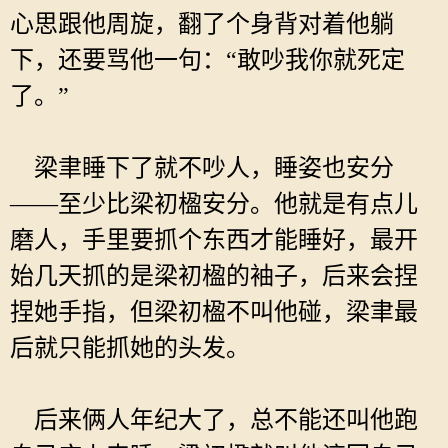
心思跟他周旋，翻了个身背对着他躺
下，还要骂他一句：“敢吵我你就死定
了。”
梁聿睡下了就不吵人，睡姿也安分
——至少比梁初楹安分。他就是有点儿
磨人，手里要抓个东西才能睡好，最开
始几天抓的是梁初楹的袖子，后来会捏
捏她手指，但梁初楹不叫他碰，梁聿最
后就只能抓她的头发。
后来俩人年纪大了，总不能还叫他跑