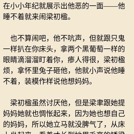
在小小年纪就展示出他恶的一面——他
睡不着就来闹梁初楹。
也不算闹吧，他不吭声，但就跟只鬼
一样扒在你床头，拿两个黑葡萄一样的
眼睛滴溜溜盯着你，瘆人得很，梁初楹
烦，拿怀里兔子砸他，他就小声说他睡
不着，装模作样说他想妈妈。
梁初楹虽然讨厌他，但是梁聿跟她提
妈妈她就也惆怅起来，因为她也想自己
的妈妈，所以她立马就没脾气了，从床