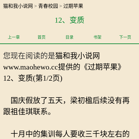
猫和我小说网
>
青春校园
>
过期苹果
12、变质
上一章
首页
目录
书架
下一页
您现在阅读的是
猫和我小说网
www.maohewo.cc提供的《过期苹果》
12、变质(第1/2页)
国庆假放了五天，梁初楹后续没有再
跟祖佳琪联系。
十月中的集训每人要收三千块左右的