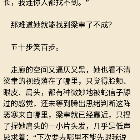
长，我连你人都找不到。”
那难道她就能找到梁聿了不成？
五十步笑百步。
走廊的空间又逼仄又黑，她也看不清
梁聿的视线落在了哪里，只觉得脸颊、
眼皮、肩头，都有种微妙地被蛇信子舔
过的感觉，还未等到腾出思绪判断这阵
恶寒来自哪里，梁聿就已经靠近，只捏
了捏她肩头的一小片头发，几乎是低声
恳求着：“下次要去哪里不能先跟我说