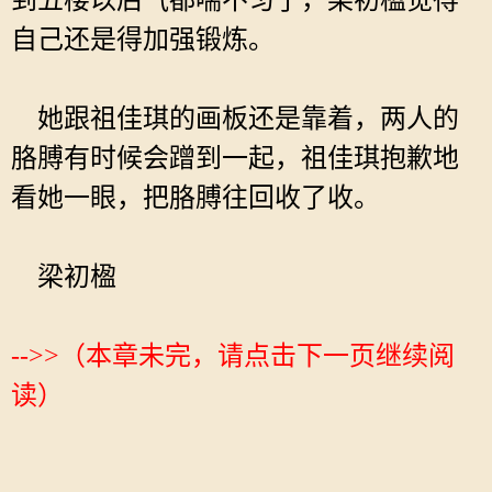
到五楼以后气都喘不匀了，梁初楹觉得
自己还是得加强锻炼。
她跟祖佳琪的画板还是靠着，两人的
胳膊有时候会蹭到一起，祖佳琪抱歉地
看她一眼，把胳膊往回收了收。
梁初楹
-->>（本章未完，请点击下一页继续阅
读）