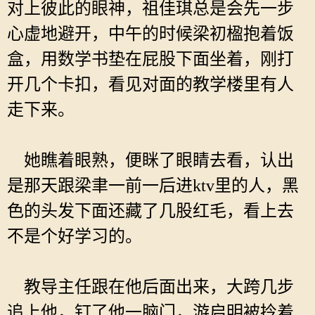
对上彼此的眼神，祖佳琪总是会先一步
心虚地避开，中午的时候梁初楹抱着饭
盒，用数学书垫在屁股下面坐着，刚打
开几个卡扣，看见对面的教学楼里有人
走下来。
她瞧着眼熟，便眯了眼睛去看，认出
是那天跟梁聿一前一后进ktv里的人，黑
色的头发下面还藏了几股红毛，看上去
不是个好学习的。
教导主任跟在他后面出来，大跨几步
追上他，钉了他一脑门，游启明被拎着