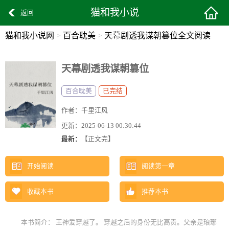
猫和我小说
返回
猫和我小说网
>
百合耽美
>
天幕剧透我谋朝篡位全文阅读
网
天幕剧透我谋朝篡位
百合耽美
已完结
作者：
千里江风
更新：
2025-06-13 00:30:44
最新：
【正文完】
开始阅读
阅读第一章
收藏本书
推荐本书
本书简介： 王神爱穿越了。 穿越之后的身份无比高贵。父亲是琅琊