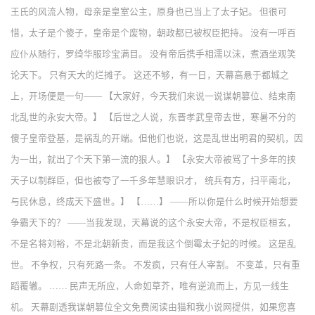
王氏的风流人物，母亲是皇室公主，原身也已当上了太子妃。 但很可
惜，太子是个傻子，皇帝是个废物，朝政都已被权臣把持。 没有一呼百
应仆从随行，罗绮华服珍宝满目。 没有帝后携手相濡以沫，煮酒坐观笑
论天下。 只有天大的烂摊子。 这还不够，有一日，天幕高悬于都城之
上，开场便是一句—— 【大家好，今天我们来说一说谋朝篡位、结束南
北乱世的永安大帝。】 【后世之人说，东晋孝武皇帝去世，寒暑不分的
傻子皇帝登基，是祸乱的开端。但他们也说，这是乱世出明君的契机，因
为一出，就出了个天下第一流的狠人。】 【永安大帝被骂了十多年的挟
天子以制群臣，但也被夸了一千多年慧眼识才， 统兵有方，扫平南北，
与民休息，终成天下盛世。】 【……】 ——所以你是什么时候开始想要
争霸天下的？ ——当我发现，天幕说的这个永安大帝，不是权臣桓玄，
不是名将刘裕，不是北朝新贵，而是我这个倒霉太子妃的时候。 这是乱
世。 不争权，只有死路一条。 不发疯，只有任人宰割。 不变革，只有重
蹈覆辙。 …… 民声无所应，人命如草芥，唯有逆流而上，方见一线生
机。 天幕剧透我谋朝篡位全文免费阅读由猫和我小说网提供，如果您喜