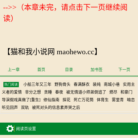
-->>（本章未完，请点击下一页继续阅
读）
【猫和我小说网 maohewo.cc】
上一章
首页
目录
加书签
下一页
小船三年又三年
野狗骨头
春满酥衣
装纯
南城小巷
实用主
热门阅读
义者的爱情
非分之想
贪睡
春夜
被无情道小师弟倒追了
燃尽
和豪门
导演假戏真做了[重生]
修仙指南
探花
死亡万花筒
体育生
雾里青
暗恋
听见回声
双轨
被死对头的信息素弄哭之后
阅读页设置