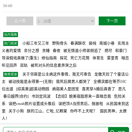
50-60
上一页
下一页
站内强推
小船三年又三年
野狗骨头
春满酥衣
装纯
南城小巷
实用主
热门阅读
义者的爱情
非分之想
贪睡
春夜
被无情道小师弟倒追了
燃尽
和豪门
导演假戏真做了[重生]
修仙指南
探花
死亡万花筒
体育生
雾里青
暗恋
听见回声
双轨
被死对头的信息素弄哭之后
关于邻居是公主病这件事情，我无可奉告
龙傲天捡了个童话公
推荐阅读
主
被动技能是永得第一[无限]
我死后屑男人都哭了
全横滨都在等芥川C
位出道
[综英美]超英动物园
病弱美人是团宠
直男穿A婚后真香了
思凡
春日越界[合约]
书剑定风波
【恋综】貌美宿敌原来一直暗恋我
危险关
系
误把crush照片设置成头像后
误把顶A当捞男后，揣崽啦
从民国来到这
里
关于小狗
朕的江山，亡啦_亿颗棠
你咋不上天呢？
国民男神，太撩
人！