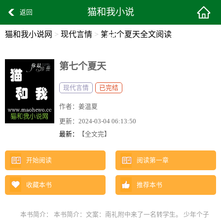
猫和我小说
返回
猫和我小说网
>
现代言情
>
第七个夏天全文阅读
网
第七个夏天
现代言情
已完结
作者：
姜温夏
更新：
2024-03-04 06:13:50
最新：
【全文完】
开始阅读
阅读第一章
收藏本书
推荐本书
本书简介： 本书简介：文案：南礼附中来了一名转学生。 少年个子