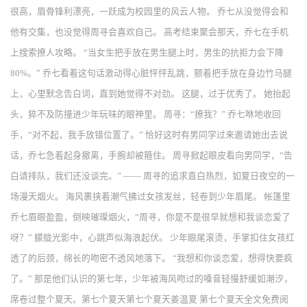
很高，眉骨锋利漂亮，一跃成为校园里的风云人物。 乔七从没觉得会和
他有交集，也没觉得周寻会喜欢自己。 高考结束聚会那天，乔七在手机
上搜索撩人攻略。 “当女生把手放在男生腿上时，男生的抗拒力会下降
80%。” 乔七看着这句话激动得心脏怦怦乱跳，颤着把手放在身边竹马腿
上，心里默念告白词，直到她觉得不对劲。 这腿，过于优秀了。 她抬起
头，猝不及防撞进少年玩味的眼神里。 周寻：“撩我？” 乔七咻地收回
手，“对不起，我手放错位置了。” 恰好这时有男同学过来邀请她出去说
话，乔七急着起身撤离，手腕却被箍住。 周寻掀起眼皮看向男同学，“告
白请排队，我们还没谈完。” —— 周寻的追求直白热烈，如夏日夜空的一
场漫天烟火。 海风裹挟着潮气拂过女孩发丝，轻卷到少年眉尾。 帐篷里
乔七眉眼盈盈，倒映璀璨烟火，“周寻，你是不是很早就想和我谈恋爱了
呀？” 朦胧光影中，心跳声似海浪起伏。 少年眼尾滚烫，手掌扣住女孩红
透了的后颈，绵长的吻密不透风地落下。 “我想和你谈恋爱，想得快要疯
了。” 那是他们认识的第七年，少年被海风吻过的嗓音轻慢舒缓如潮汐，
席卷过整个夏天。第七个夏天第七个夏天姜温夏 第七个夏天全文免费阅