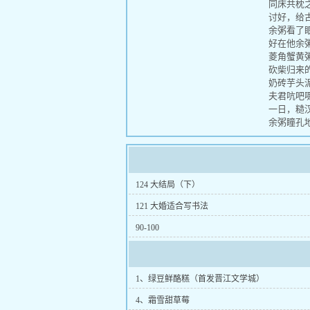
同床共枕之
讨好，给古
余粥看了眼
好在他余粥
菱角蟹黄
砍柴归来的
奶砖芋头
夫君吭吧嗫
一日，糙汉
余粥瞳孔地
124 大结局（下）
121 大婚适合写书法
90-100
1、绿豆鲜酪糕（首发晋江文学城）
4、霜雪甜草莓