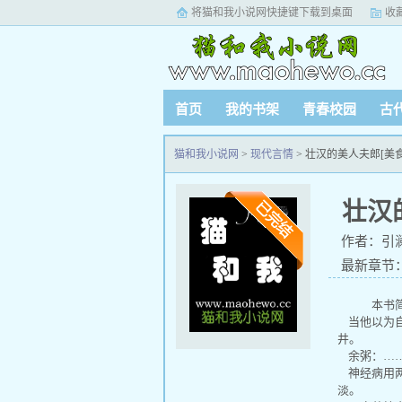
将猫和我小说网快捷键下载到桌面
收
首页
我的书架
青春校园
古
猫和我小说网
>
现代言情
> 壮汉的美人夫郎[美
壮汉
作者：引
最新章节：
本书简
当他以为自
井。
余粥：……心
神经病用两
淡。