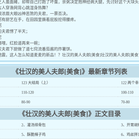
人虽面瘫，却帮自己打跑了坏蛋，余粥决定抱神经病大腿，先讨好这个大块头
人穿渔网背心跳湿身热舞？
浓眉大眼凶神恶煞的夫君，一票否决。
有厨艺在手，在田园里撅着屁股挖得腰疼。
粥
夫君愣了半天；
泥
嚅，红脸道再来一碗；
夫君下厨做了道七窍流番茄酱的炸薯饼。
震，这人怎么知道麦麦的新品！？壮汉的美人夫郎[美食]壮汉的美人夫郎[美食
《壮汉的美人夫郎[美食]》最新章节列表
123 大结局（上）
122 两个
110-120
100-110
80-90
70-80
《壮汉的美人夫郎[美食]》正文目录
2、灌汤排骨包
3、开胃胡
5、酥脆辣子鸡
6、鸡丝拌