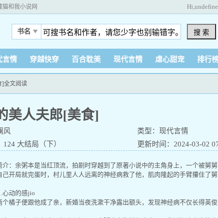
Hi,
undefin
藏猫和我小说网
书名
搜 索
代言情
穿越快穿
百合耽美
现代言情
虐心甜宠
排行
食]全文阅读
的美人夫郎[美食]
澜风
类型：现代言情
124 大结局（下）
更新时间：2024-03-02 07:
介：余粥本是当红顶流，拍剧时穿越到了原著小说中的主角身上，一个被舅舅
己开局就完蛋时，村儿里人人远离的神经病救了他，肌肉隆起的手臂攥住了舅
动的感jio
个橘子便跟他成了亲，新婚当夜洗漱干净露出额头，发现神经病不仅长得英俊