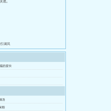
夫君。
]引澜风
幸福的家伙
辣汤
米粉