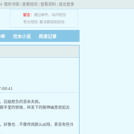
ed
我的书架
|
查看短信
|
查看资料
|
退出登录
留言：
通过邮件
、
站内短信
积分规则
解决跳到别的站
榜单
完本小说
阅读记录
08:41
、后娘欺负的苦命夫郎。
舅手里的铁锹，碎发下的眼神幽黑宛如古
，好像也…不像传闻那么凶残，甚至有些冷