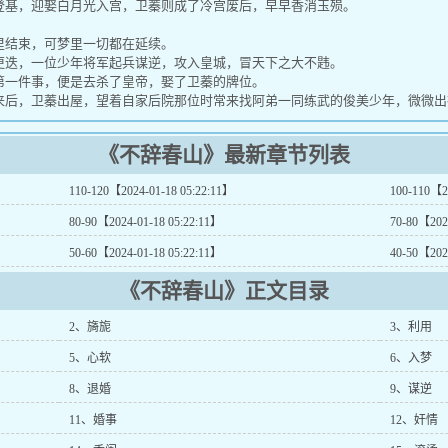
基，迎娶白月光入宫，卫蓁则成了冷宫废后，早早香消玉殒。
结束，可梦里一切都在延续。
迭，一位少年将军起兵谋逆，攻入皇城，冒天下之大不韪。
一件事，便是去杀了皇帝，娶了卫蓁的牌位。
后，卫蓁出屋，望着自家后院那位时常来找阿弟一同练武的俊美少年，微微出
《不辞春山》最新章节列表
110-120【2024-01-18 05:22:11】
100-110【2
80-90【2024-01-18 05:22:11】
70-80【202
50-60【2024-01-18 05:22:11】
40-50【202
《不辞春山》正文目录
2、旖旎
3、利用
5、心软
6、入梦
8、退婚
9、谋逆
11、婚事
12、奸情