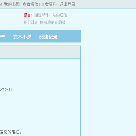
ed
我的书架
|
查看短信
|
查看资料
|
退出登录
留言：
通过邮件
、
站内短信
积分规则
解决跳到别的站
榜单
完本小说
阅读记录
22:11
爱恋的阻拦。