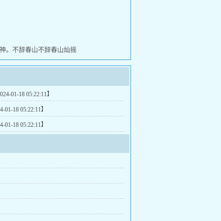
神。不辞春山不辞春山灿摇
024-01-18 05:22:11】
4-01-18 05:22:11】
4-01-18 05:22:11】