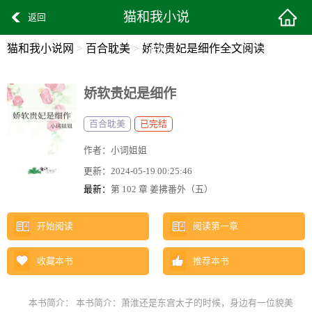
猫和我小说
返回
猫和我小说网
>
百合耽美
>
娇软贵妃是细作全文阅读
网
娇软贵妃是细作
百合耽美
已完结
作者：
小词姐姐
更新：
2024-05-19 00:25:46
最新：
第 102 章 姜拂番外（五）
开始阅读
阅读第一章
收藏本书
推荐本书
本书简介： 本书简介：萧淮还是东宫太子的时候，身边有一位貌美