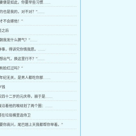
1 “夫妻便是如此，你要早些习惯……
4 “你的也是我的，对不对？”……
 “我才不会嫁他！”
天亮之后
3 “你朝我发什么脾气？”……
6 这种事，得讲究你情我愿。……
9 “真想出气，换这里行不？”……
 “你有脸红过吗？”
5 “跟年纪无关，是男人都吃你那……
压岁钱
1 年仅四十二岁的元庆帝，崩于是……
4 指腹沿着他的喉结划了两个圈：……
7 不要在垃圾桶里选侍卫
“只要你高兴，尾巴翘上天我都帮你举着。”