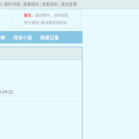
ed
我的书架
|
查看短信
|
查看资料
|
退出登录
留言：
通过邮件
、
站内短信
积分规则
解决跳到别的站
榜单
完本小说
阅读记录
29:32