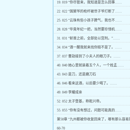
19. 019 “你尽管来，我知道是怎么回事……
22. 022 “国舅爷的枪杆被世子爷打断了……
25. 025 “云珠有些小孩子脾气，我也不……
28. 028 “毕竟年纪一把，当然要珍惜机……
31. 031 “斩首之前，全部处以宫刑。”……
34. 034 “酒一醒我就来找你赔不是了。……
37. 037 曹勋接到了小夫人的眼刀子。……
40. 040 她心里就装着五个人，一个姓孟……
43. 043 是刀，还是磨刀石
46. 046 看来这酒，以后要少喝了。……
49. 049 李耀成亲
52. 052 太子登基，称乾兴帝。
55. 055 “你有没有想过，问题可能真的……
第58章 “九州都被你收复回来了，哪有那么容易
60-70