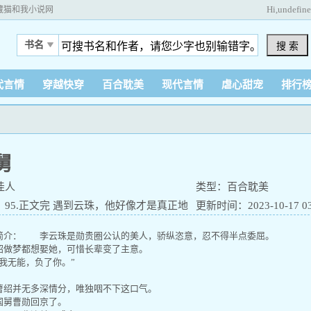
Hi,
undefin
藏猫和我小说网
书名
搜 索
代言情
穿越快穿
百合耽美
现代言情
虐心甜宠
排行
舅
佳人
类型：百合耽美
95.正文完 遇到云珠，他好像才是真正地
更新时间：2023-10-17 03:
。
介： 李云珠是勋贵圈公认的美人，骄纵恣意，忍不得半点委屈。
做梦都想娶她，可惜长辈变了主意。
我无能，负了你。”
绍并无多深情分，唯独咽不下这口气。
舅曹勋回京了。