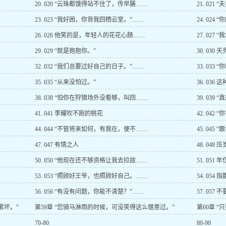
20. 020 “云珠都饿得站不住了，传早膳……
21. 02
23. 023 “我好困，你背我回栖云堂。”……
24. 02
26. 026 他笑的是，年轻人的花花心肠……
27. 027
29. 029 “就是抱抱你。”
30. 030 
32. 032 “我们总要过好自己的日子。”……
33. 03
35. 035 “从来没怕过。”
36. 03
38. 038 “怕你在狩猎场外没看够，叫回……
39. 03
41. 041 李耀吹不跑的桃花
42. 042
44. 044 “不管将来如何，有我在，便不……
45. 04
47. 047 有情之人
48. 048 
50. 050 “他现在还不够资格让我去拉拢……
51. 05
53. 053 “照顾好王爷，也照顾好自己。……
54. 05
56. 056 “有没有问题，你能不清楚？”……
57. 05
累坏。”
第59章 “您骑马淋雨的时候，可没笑得这么惬意过。”
第60章 
70-80
80-90