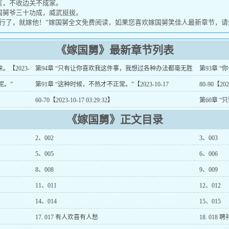
，不收边关不成家。
舅爷三十功成，威武挺拔。
行了，就嫁他！”嫁国舅全文免费阅读，如果您喜欢嫁国舅笑佳人最新章节，请
《嫁国舅》最新章节列表
【2023-
第94章 “只有让你喜欢我这件事，我想过各种办法都毫无胜
第93章 “
算。”【2023-10-17 03:29:32】
17 03:29:32
呢。”
第91章 “这种时候，不热才不正常。”【2023-10-17
80-90【202
03:29:32】
60-70【2023-10-17 03:29:32】
第60章 
10-17 03:29:
《嫁国舅》正文目录
2、002
3、003
5、005
6、006
8、008
9、009
11、011
12、012
14、014
15、015
17. 017 有人欢喜有人愁
18. 018