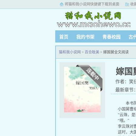
将猫和我小说网快捷键下载到桌面
收
首页
我的书架
青春校园
古
猫和我小说网
>
百合耽美
> 嫁国舅全文阅读
嫁国
作者：笑
最新章节：
活了起来
本书简
小国舅曹绍
“云珠，是
“哦。”
李云珠对曹
这时，大国