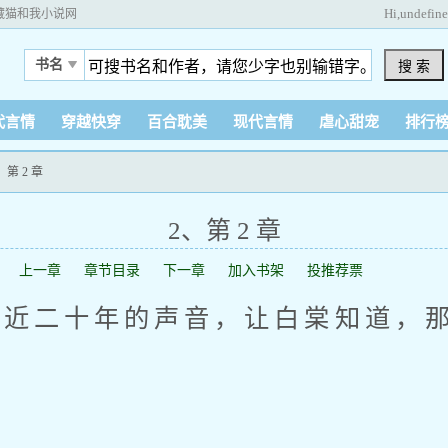
Hi,
undefin
藏猫和我小说网
书名
搜 索
代言情
穿越快穿
百合耽美
现代言情
虐心甜宠
排行
、第 2 章
2、第 2 章
上一章
章节目录
下一章
加入书架
投推荐票
二十年的声音，让白棠知道，那