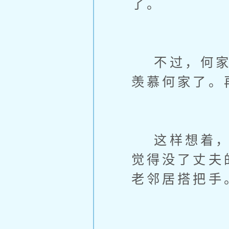
了。
不过，何家的
羡慕何家了。
这样想着，大
觉得没了丈夫
老邻居搭把手