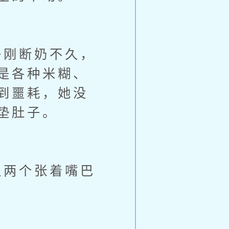
刚断奶不久，
是各种米糊、
到噩耗，她没
垫肚子。
两个张着嘴巴