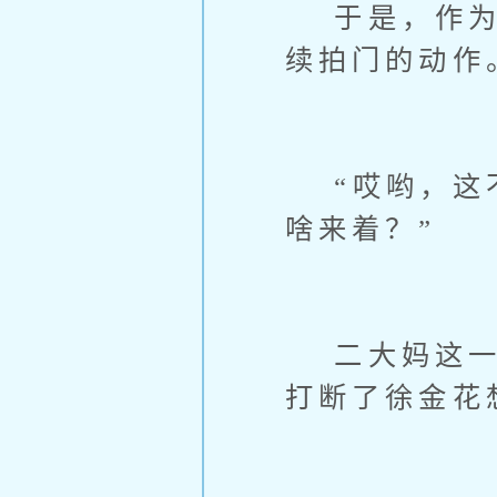
于是，作为大
续拍门的动作
“哎哟，这不
啥来着？”
二大妈这一吆
打断了徐金花