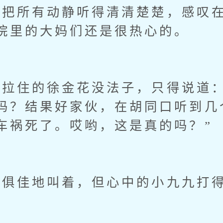
所有动静听得清清楚楚，感叹在
院里的大妈们还是很热心的。
住的徐金花没法子，只得说道：
吗？结果好家伙，在胡同口听到几
车祸死了。哎哟，这是真的吗？”
佳地叫着，但心中的小九九打得