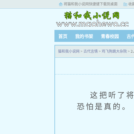
将猫和我小说网快捷键下载到桌面
收
首页
我的书架
青春校园
古
猫和我小说网
>
古代言情
>
鸡飞狗跳大杂院
>
2
这把听了将近
恐怕是真的。