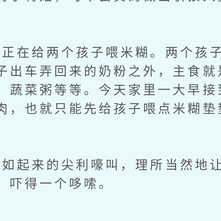
在给两个孩子喂米糊。两个孩子
子出车弄回来的奶粉之外，主食就
、蔬菜粥等等。今天家里一大早接
肉，也就只能先给孩子喂点米糊垫
起来的尖利嚎叫，理所当然地让
，吓得一个哆嗦。